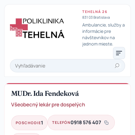
TEHELNÁ 26
831 03 Bratislava
Ambulancie, služby a
informácie pre
návštevníkov na
Poliklinika Tehelná
jednom mieste.
Hľadať
MUDr. Ida Fendeková
Všeobecný lekár pre dospelých
0918 576 407
1
TELEFÓN
POSCHODIE