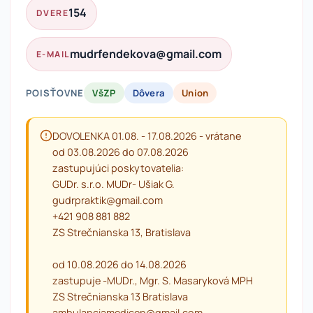
154
DVERE
mudrfendekova@gmail.com
E-MAIL
POISŤOVNE
VšZP
Dôvera
Union
DOVOLENKA 01.08. - 17.08.2026 - vrátane
od 03.08.2026 do 07.08.2026
zastupujúci poskytovatelia:
GUDr. s.r.o. MUDr- Ušiak G.
gudrpraktik@gmail.com
+421 908 881 882
ZS Strečnianska 13, Bratislava
od 10.08.2026 do 14.08.2026
zastupuje -MUDr., Mgr. S. Masaryková MPH
ZS Strečnianska 13 Bratislava
ambulanciamedicen@gmail.com