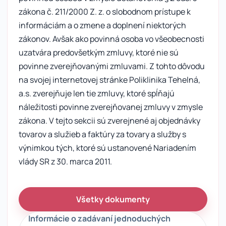
zákona č. 211/2000 Z. z. o slobodnom prístupe k
informáciám a o zmene a doplnení niektorých
zákonov. Avšak ako povinná osoba vo všeobecnosti
uzatvára predovšetkým zmluvy, ktoré nie sú
povinne zverejňovanými zmluvami. Z tohto dôvodu
na svojej internetovej stránke Poliklinika Tehelná,
a.s. zverejňuje len tie zmluvy, ktoré spĺňajú
náležitosti povinne zverejňovanej zmluvy v zmysle
zákona. V tejto sekcii sú zverejnené aj objednávky
tovarov a služieb a faktúry za tovary a služby s
výnimkou tých, ktoré sú ustanovené Nariadením
vlády SR z 30. marca 2011.
Všetky dokumenty
Informácie o zadávaní jednoduchých