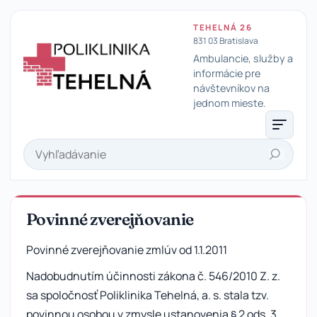
TEHELNÁ 26
831 03 Bratislava
Ambulancie, služby a
informácie pre
návštevníkov na
Poliklinika Tehelná
jednom mieste.
Hľadať
Povinné zverejňovanie
Povinné zverejňovanie zmlúv od 1.1.2011
Nadobudnutím účinnosti zákona č. 546/2010 Z. z.
sa spoločnosť Poliklinika Tehelná, a. s. stala tzv.
povinnou osobou v zmysle ustanovenia § 2 ods. 3