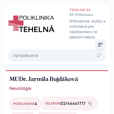
TEHELNÁ 26
831 03 Bratislava
Ambulancie, služby a
informácie pre
návštevníkov na
Poliklinika Tehelná
jednom mieste.
Hľadať
MUDr. Jarmila Bujdáková
Neurológia
02/44441717
4
TELEFÓN
POSCHODIE