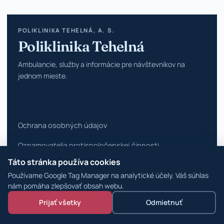
POLIKLINIKA TEHELNÁ, A. S.
Poliklinika Tehelná
Ambulancie, služby a informácie pre návštevníkov na
jednom mieste.
Ochrana osobných údajov
Oznamovatelia protispoločenskej činnosti
Táto stránka používa cookies
Vyhlásenie o prístupnosti
Používame Google Tag Manager na analytické účely. Váš súhlas
Zmeniť nastavenia cookies
nám pomáha zlepšovať obsah webu.
Prijať všetky
Odmietnuť
© 2026 Poliklinika Tehelná ·
WordPress špecialisti