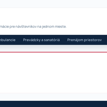
rmácie pre návštevníkov na jednom mieste.
bulancie
Prevádzky a sanatóriá
Prenájom priestorov