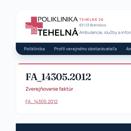
TEHELNÁ 26
831 03 Bratislava
Ambulancie, služby a info
Poliklinika Tehelná
Poliklinika
Profil verejného obstarávateľa
Am
FA_14305.2012
Zverejňovanie faktúr
FA_14305.2012