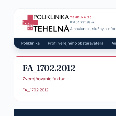
TEHELNÁ 26
831 03 Bratislava
Ambulancie, služby a info
Poliklinika Tehelná
Poliklinika
Profil verejného obstarávateľa
Am
FA_1702.2012
Zverejňovanie faktúr
FA_1702.2012