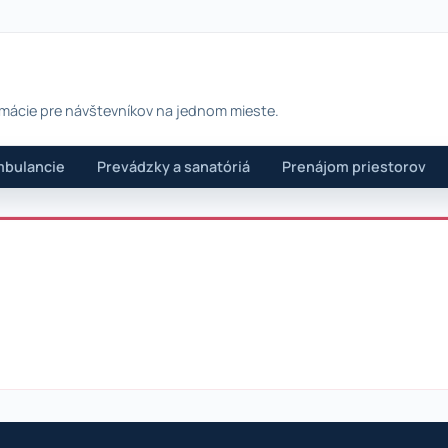
rmácie pre návštevníkov na jednom mieste.
bulancie
Prevádzky a sanatóriá
Prenájom priestorov