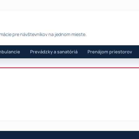
rmácie pre návštevníkov na jednom mieste.
bulancie
Prevádzky a sanatóriá
Prenájom priestorov