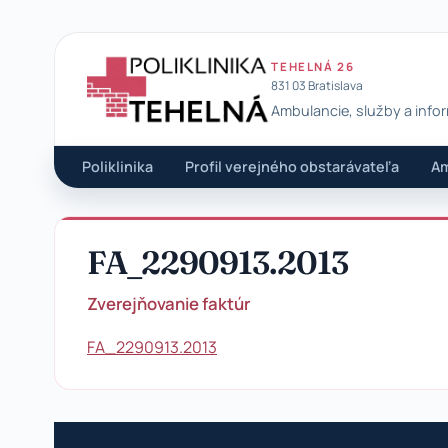
TEHELNÁ 26
831 03 Bratislava
Ambulancie, služby a info
Poliklinika Tehelná
Poliklinika
Profil verejného obstarávateľa
Am
FA_2290913.2013
Zverejňovanie faktúr
FA_2290913.2013