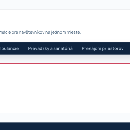
rmácie pre návštevníkov na jednom mieste.
bulancie
Prevádzky a sanatóriá
Prenájom priestorov