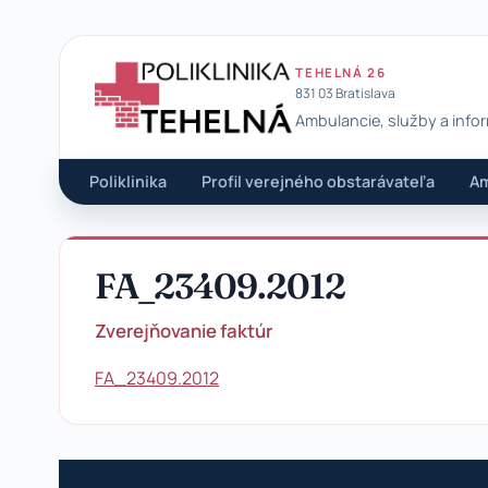
TEHELNÁ 26
831 03 Bratislava
Ambulancie, služby a info
Poliklinika Tehelná
Poliklinika
Profil verejného obstarávateľa
Am
FA_23409.2012
Zverejňovanie faktúr
FA_23409.2012