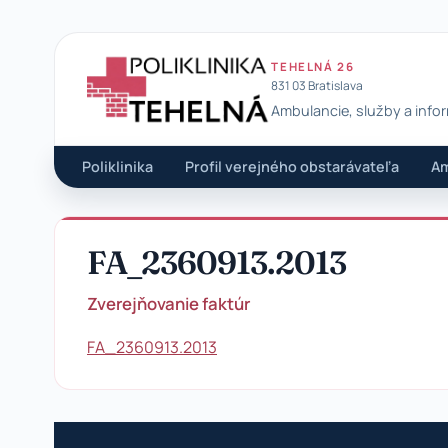
TEHELNÁ 26
831 03 Bratislava
Ambulancie, služby a info
Poliklinika Tehelná
Poliklinika
Profil verejného obstarávateľa
Am
FA_2360913.2013
Zverejňovanie faktúr
FA_2360913.2013