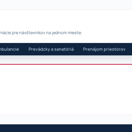
rmácie pre návštevníkov na jednom mieste.
bulancie
Prevádzky a sanatóriá
Prenájom priestorov