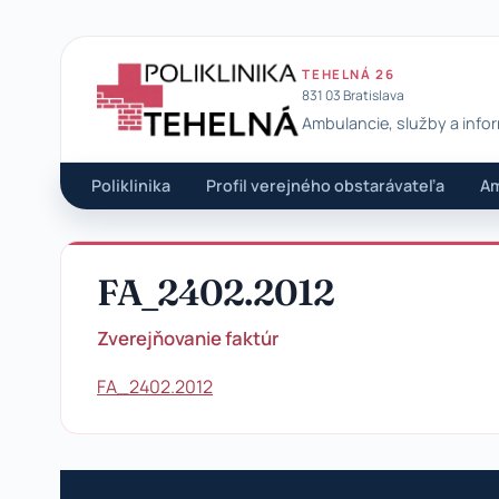
TEHELNÁ 26
831 03 Bratislava
Ambulancie, služby a info
Poliklinika Tehelná
Poliklinika
Profil verejného obstarávateľa
Am
FA_2402.2012
Zverejňovanie faktúr
FA_2402.2012