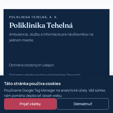
POLIKLINIKA TEHELNÁ, A. S.
Poliklinika Tehelná
Ambulancie, služby a informácie pre návštevníkov na
jednom mieste.
Ochrana osobných údajov
Oznamovatelia protispoločenskej činnosti
Táto stránka používa cookies
Vyhlásenie o prístupnosti
Používame Google Tag Manager na analytické účely. Váš súhlas
Zmeniť nastavenia cookies
nám pomáha zlepšovať obsah webu.
Prijať všetky
Odmietnuť
© 2026 Poliklinika Tehelná ·
WordPress špecialisti