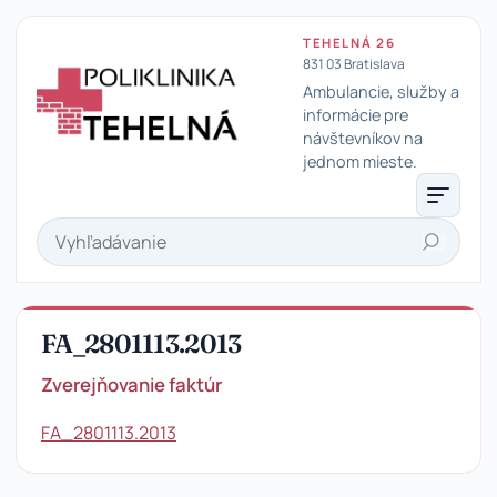
TEHELNÁ 26
831 03 Bratislava
Ambulancie, služby a
informácie pre
návštevníkov na
Poliklinika Tehelná
jednom mieste.
Hľadať
FA_2801113.2013
Zverejňovanie faktúr
FA_2801113.2013