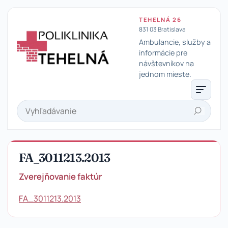
TEHELNÁ 26
831 03 Bratislava
Ambulancie, služby a
informácie pre
návštevníkov na
Poliklinika Tehelná
jednom mieste.
Hľadať
FA_3011213.2013
Zverejňovanie faktúr
FA_3011213.2013