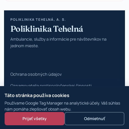
POLIKLINIKA TEHELNÁ, A. S.
Poliklinika Tehelná
Ambulancie, služby a informácie pre návštevníkov na
jednom mieste.
Ochrana osobných údajov
Oznamovatelia protispoločenskej činnosti
Táto stránka používa cookies
Vyhlásenie o prístupnosti
Používame Google Tag Manager na analytické účely. Váš súhlas
Zmeniť nastavenia cookies
nám pomáha zlepšovať obsah webu.
Prijať všetky
Odmietnuť
© 2026 Poliklinika Tehelná ·
WordPress špecialisti