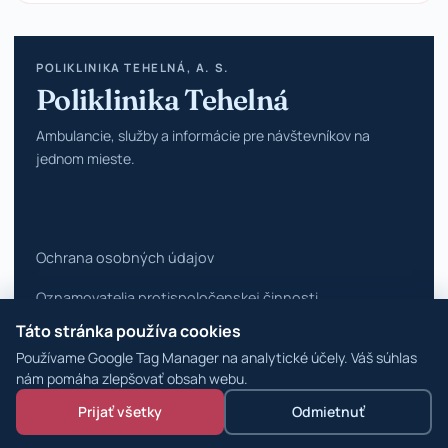
POLIKLINIKA TEHELNÁ, A. S.
Poliklinika Tehelná
Ambulancie, služby a informácie pre návštevníkov na
jednom mieste.
Ochrana osobných údajov
Oznamovatelia protispoločenskej činnosti
Táto stránka používa cookies
Vyhlásenie o prístupnosti
Používame Google Tag Manager na analytické účely. Váš súhlas
Zmeniť nastavenia cookies
nám pomáha zlepšovať obsah webu.
Prijať všetky
Odmietnuť
© 2026 Poliklinika Tehelná ·
WordPress špecialisti