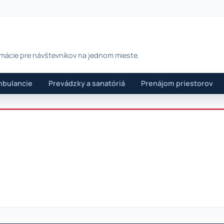
rmácie pre návštevníkov na jednom mieste.
bulancie
Prevádzky a sanatóriá
Prenájom priestorov