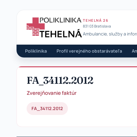
TEHELNÁ 26
831 03 Bratislava
Ambulancie, služby a info
Poliklinika Tehelná
Poliklinika
Profil verejného obstarávateľa
Am
FA_34112.2012
Zverejňovanie faktúr
FA_34112.2012