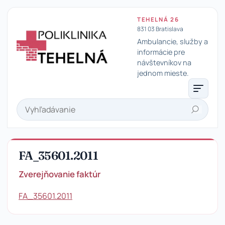
TEHELNÁ 26
831 03 Bratislava
Ambulancie, služby a
informácie pre
návštevníkov na
Poliklinika Tehelná
jednom mieste.
Hľadať
FA_35601.2011
Zverejňovanie faktúr
FA_35601.2011