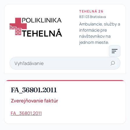
TEHELNÁ 26
831 03 Bratislava
Ambulancie, služby a
informácie pre
návštevníkov na
Poliklinika Tehelná
jednom mieste.
Hľadať
FA_36801.2011
Zverejňovanie faktúr
FA_36801.2011