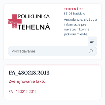
TEHELNÁ 26
831 03 Bratislava
Ambulancie, služby a
informácie pre
návštevníkov na
Poliklinika Tehelná
jednom mieste.
Hľadať
FA_430213.2013
Zverejňovanie faktúr
FA_430213.2013