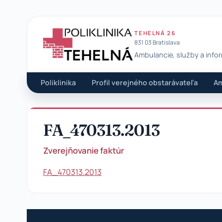
TEHELNÁ 26
831 03 Bratislava
Ambulancie, služby a info
Poliklinika Tehelná
Poliklinika
Profil verejného obstarávateľa
Am
FA_470313.2013
Zverejňovanie faktúr
FA_470313.2013