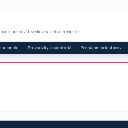
rmácie pre návštevníkov na jednom mieste.
bulancie
Prevádzky a sanatóriá
Prenájom priestorov