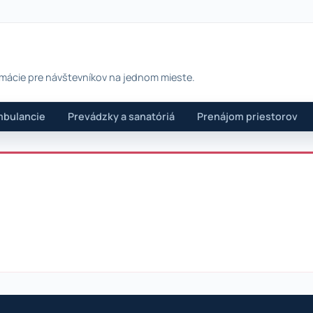
rmácie pre návštevníkov na jednom mieste.
bulancie
Prevádzky a sanatóriá
Prenájom priestorov