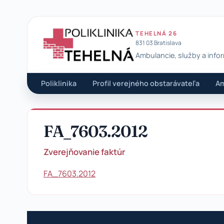
TEHELNÁ 26
831 03 Bratislava
Ambulancie, služby a info
Poliklinika Tehelná
Poliklinika
Profil verejného obstarávateľa
Am
FA_7603.2012
Zverejňovanie faktúr
FA_7603.2012