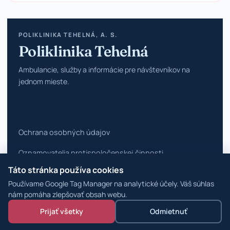
POLIKLINIKA TEHELNÁ, A. S.
Poliklinika Tehelná
Ambulancie, služby a informácie pre návštevníkov na
jednom mieste.
Ochrana osobných údajov
Oznamovatelia protispoločenskej činnosti
Táto stránka používa cookies
Vyhlásenie o prístupnosti
Používame Google Tag Manager na analytické účely. Váš súhlas
Zmeniť nastavenia cookies
nám pomáha zlepšovať obsah webu.
Prijať všetky
Odmietnuť
© 2026 Poliklinika Tehelná ·
WordPress špecialisti