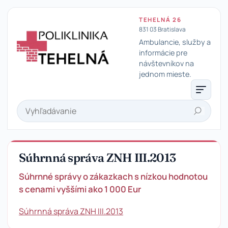
TEHELNÁ 26
831 03 Bratislava
Ambulancie, služby a
informácie pre
návštevníkov na
Poliklinika Tehelná
jednom mieste.
Hľadať
Súhrnná správa ZNH III.2013
Súhrnné správy o zákazkach s nízkou hodnotou
s cenami vyššími ako 1 000 Eur
Súhrnná správa ZNH III.2013