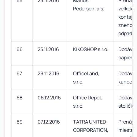
65
25.11.2016
Marius
Prenáj
Pedersen, a.s.
veľkoka
kontajne
znehodn
odpadu
66
25.11.2016
KIKOSHOP s.r.o.
Dodávka
papiera 
67
29.11.2016
OfficeLand,
Dodávk
s.r.o.
kancelá
68
06.12.2016
Office Depot,
Dodávka
s.r.o.
stoličiek
69
07.12.2016
TATRA UNITED
Prenájo
CORPORATION,
miestnos