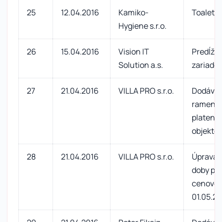
25
12.04.2016
Kamiko-
Toaletný
Hygiene s.r.o.
26
15.04.2016
Vision IT
Predĺžen
Solution a.s.
zariaden
27
21.04.2016
VILLA PRO s.r.o.
Dodávka
ramena 
platené 
objekte 
28
21.04.2016
VILLA PRO s.r.o.
Úprava 
doby par
cenovej 
01.05.2