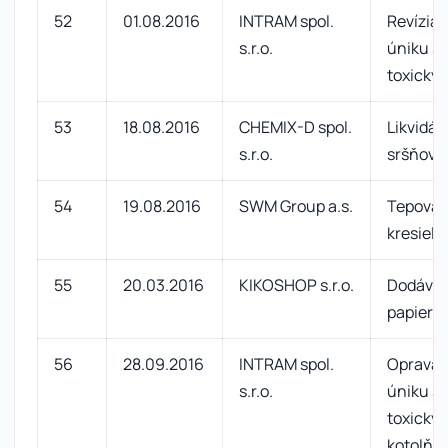
52
01.08.2016
INTRAM spol.
Revízia 
s.r.o.
úniku sp
toxickýc
53
18.08.2016
CHEMIX-D spol.
Likvidác
s.r.o.
sršňov
54
19.08.2016
SWM Group a.s.
Tepovan
kresiel
55
20.03.2016
KIKOSHOP s.r.o.
Dodávka
papiera 
56
28.09.2016
INTRAM spol.
Oprava 
s.r.o.
úniku sp
toxickýc
kotolňa