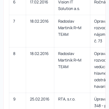
6
17.02.2016
Vision IT
Ročná l
Solution a.s.
7
18.02.2016
Radoslav
Oprava 
Martiník R+M
rozvodu
TEAM
nájomné
č. 73
8
18.02.2016
Radoslav
Oprava 
Martiník R+M
rozvodu
TEAM
vedúceh
hlavnéh
odstrán
havarij
9
25.02.2016
RTA, s.r.o.
Úprava m
348 – pr