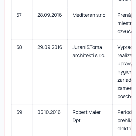
57
28.09.2016
Mediteran s.r.o.
Prenájo
miestnos
ozvuče
58
29.09.2016
Jurani&Toma
Vypraco
architekti s.r.o.
realizač
úpravy p
hygieni
zariaden
zamestn
poschod
59
06.10.2016
Robert Maier
Periodi
Dpt.
prehliad
elektric