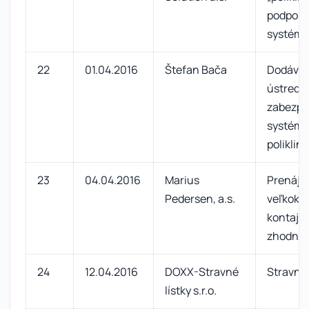
podpora
systém 
22
01.04.2016
Štefan Bača
Dodávka
ústredn
zabezpe
systému
poliklini
23
04.04.2016
Marius
Prenáj
Pedersen, a.s.
veľkoka
kontajne
zhodnot
24
12.04.2016
DOXX-Stravné
Stravné 
lístky s.r.o.