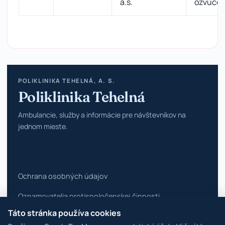
a.s.
ozvuče
POLIKLINIKA TEHELNÁ, A. S.
Poliklinika Tehelná
Ambulancie, služby a informácie pre návštevníkov na
jednom mieste.
Ochrana osobných údajov
Oznamovatelia protispoločenskej činnosti
Táto stránka používa cookies
Vyhlásenie o prístupnosti