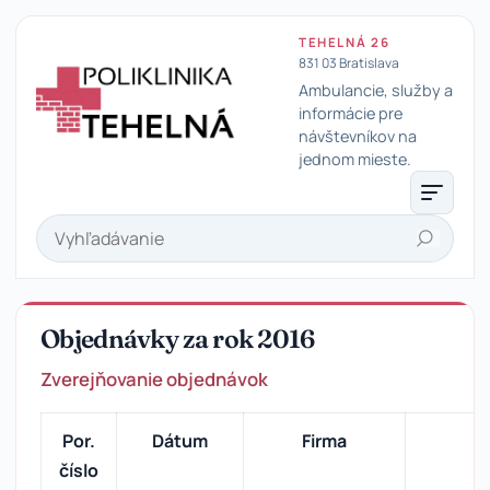
TEHELNÁ 26
831 03 Bratislava
Ambulancie, služby a
informácie pre
návštevníkov na
Poliklinika Tehelná
jednom mieste.
Hľadať
Objednávky za rok 2016
Zverejňovanie objednávok
Por.
Dátum
Firma
číslo