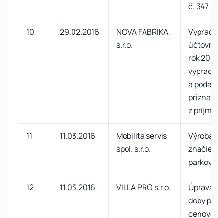
č. 347
10
29.02.2016
NOVA FABRIKA,
Vypraco
s.r.o.
účtovnej
rok 2015
vypraco
a podan
priznani
z príjmo
11
11.03.2016
Mobilita servis
Výroba 
spol. s.r.o.
značiek 
parkovi
12
11.03.2016
VILLA PRO s.r.o.
Úprava 
doby par
cenovej 