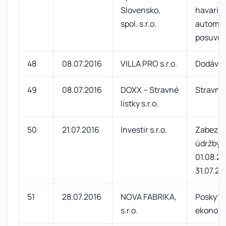
Slovensko,
havarij
spol. s.r.o.
automat
posuvný
48
08.07.2016
VILLA PRO s.r.o.
Dodávka
49
08.07.2016
DOXX – Stravné
Stravné 
lístky s.r.o.
50
21.07.2016
Investir s.r.o.
Zabezpe
údržby v
01.08.20
31.07.20
51
28.07.2016
NOVA FABRIKA,
Poskyto
s.r.o.
ekonomi