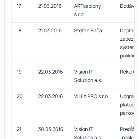
17
21.03.2016
ARTsablony
Dodávka 
s.r.o.
18
21.03.2016
Štefan Bača
Doplnen
zabezpe
systému
poliklini
19
22.03.2016
Vision IT
Rekonfig
Solution a.s.
20
22.03.2016
VILLA PRO s.r.o.
Upgrade
platobne
parkova
21
30.03.2016
Vision IT
Predĺže
Solution a.s.
„polikli