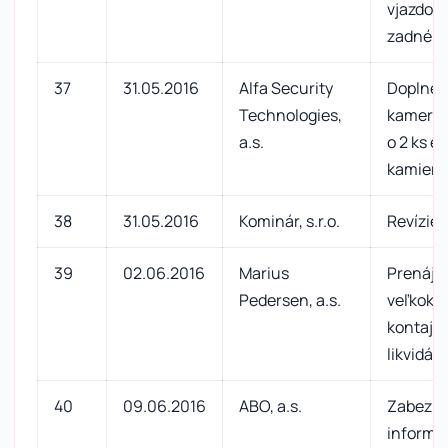
vjazdov
zadné p
37
31.05.2016
Alfa Security
Doplnen
Technologies,
kamero
a.s.
o 2 ks e
kamier
38
31.05.2016
Kominár, s.r.o.
Revízie
39
02.06.2016
Marius
Prenáj
Pedersen, a.s.
veľkoka
kontajne
likvidác
40
09.06.2016
ABO, a.s.
Zabezpe
informát