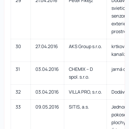
29
21.04.2016
Peter Fikejz
Dodávk
svietidi
senzoro
exterié
prostred
30
27.04.2016
AKS Group s.r.o.
krtkova
kanalizá
31
03.04.2016
CHEMIX – D
jarná de
spol. s.r.o.
32
03.04.2016
VILLA PRO, s.r.o.
Dodávka
33
09.05.2016
SITIS, a.s.
Jednora
pokosen
plochy, 