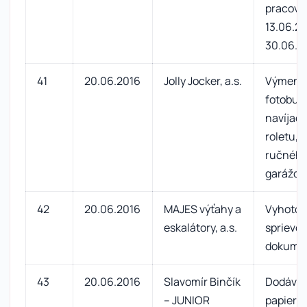
pracovn
13.06.20
30.06.2
41
20.06.2016
Jolly Jocker, a.s.
Výmena
fotobun
navíjac
roletu, 
ručného
garážove
42
20.06.2016
MAJES výťahy a
Vyhotov
eskalátory, a.s.
sprievod
dokume
43
20.06.2016
Slavomír Binčík
Dodávka
– JUNIOR
papiera