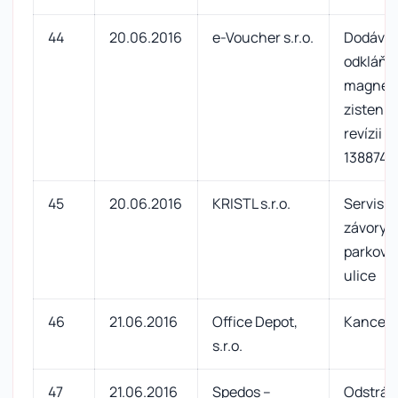
44
20.06.2016
e-Voucher s.r.o.
Dodávka
odkláňa
magnetu
zistenia
revízii n
1388742
45
20.06.2016
KRISTL s.r.o.
Servis p
závory 
parkovis
ulice
46
21.06.2016
Office Depot,
Kancelá
s.r.o.
47
21.06.2016
Spedos –
Odstrán