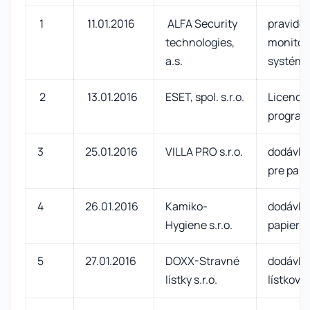
1
11.01.2016
ALFA Security
pravidel
technologies,
monitor
a.s.
systém
2
13.01.2016
ESET, spol. s.r.o.
Licencia
programu
3
25.01.2016
VILLA PRO s.r.o.
dodávka
pre par
4
26.01.2016
Kamiko-
dodávka
Hygiene s.r.o.
papiera 
5
27.01.2016
DOXX-Stravné
dodávka
lístky s.r.o.
lístkov