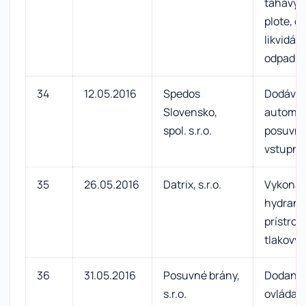
ťahavých
plote, o
likvidác
odpadu
34
12.05.2016
Spedos
Dodávka
Slovensko,
automat
spol. s.r.o.
posuvný
vstupn
35
26.05.2016
Datrix, s.r.o.
Vykonani
hydrant
prístroj
tlakový
36
31.05.2016
Posuvné brány,
Dodanie
s.r.o.
ovládač