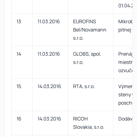
01.04.2
13
11.03.2016
EUROFINS
Mikrobiá
Bel/Novamann
pitnej v
s.r.o.
14
11.03.2016
GLOBS, spol.
Prenájo
s.r.o.
miestnos
ozvuče
15
14.03.2016
RTA, s.r.o.
Výmena 
steny v A
poschod
16
14.03.2016
RICOH
Dodávka
Slovakia, s.r.o.