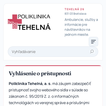
TEHELNÁ 26
831 03 Bratislava
Ambulancie, služby a
informácie pre
návštevníkov na
Poliklinika Tehelná
jednom mieste.
Hľadať
Vyhlásenie o prístupnosti
Poliklinika Tehelná, a. s.
má záujem zabezpečiť
prístupnosť svojho webového sídla v súlade so
zákonom č. 95/2019 Z. z. o informačných
technológiách vo verejnej správe a príslušnými