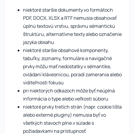
niektoré staršie dokumenty vo formátoch
PDF, DOCX, XLSX a RTF nemusia obsahovať
úplnú textovú vrstvu, správnu sémantickú
štruktúru, alternatívne texty alebo označenie
jazyka obsahu
niektoré staršie obsahové komponenty,
tabuľky, zoznamy, formuláre a navigačné
prvky môžu mať nedostatky v sémantike,
ovládaní klávesnicou, poradí zamerania alebo
viditeľnosti fokusu
pri niektorých odkazoch môže byť neúplná
informácia o type alebo veľkosti súboru
niektoré prvky tretích strán (napr. cookie lišta
alebo externé pluginy) nemusia byť vo
všetkých stavoch plne v súlade s
požiadavkami na prístupnosť