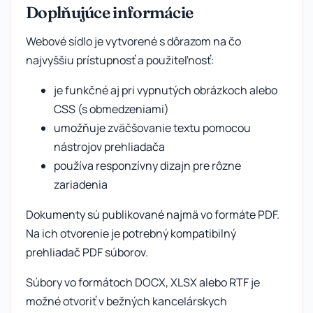
Doplňujúce informácie
Webové sídlo je vytvorené s dôrazom na čo
najvyššiu prístupnosť a použiteľnosť:
je funkčné aj pri vypnutých obrázkoch alebo
CSS (s obmedzeniami)
umožňuje zväčšovanie textu pomocou
nástrojov prehliadača
používa responzívny dizajn pre rôzne
zariadenia
Dokumenty sú publikované najmä vo formáte PDF.
Na ich otvorenie je potrebný kompatibilný
prehliadač PDF súborov.
Súbory vo formátoch DOCX, XLSX alebo RTF je
možné otvoriť v bežných kancelárskych